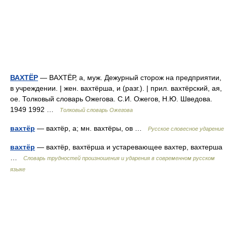
ВАХТЁР
— ВАХТЁР, а, муж. Дежурный сторож на предприятии,
в учреждении. | жен. вахтёрша, и (разг.). | прил. вахтёрский, ая,
ое. Толковый словарь Ожегова. С.И. Ожегов, Н.Ю. Шведова.
1949 1992 …
Толковый словарь Ожегова
вахтёр
— вахтёр, а; мн. вахтёры, ов …
Русское словесное ударение
вахтёр
— вахтёр, вахтёрша и устаревающее вахтер, вахтерша
…
Словарь трудностей произношения и ударения в современном русском
языке