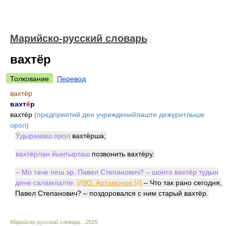
Марийско-русский словарь
вахтёр
Толкование
Перевод
вахтёр
вахт
ё
р
вахтёр
(предприятий ден учрежденийлаште дежуритлыше
орол)
Ӱдырамаш орол
вахтёрша;
вахтёрлан йыҥгырташ
позвонить вахтёру.
– Мо таче пеш эр, Павел Степанович? – шоҥго вахтёр тудын
дене саламлалте.
[/i]
Ю. Артамонов
.[/i]
– Что так рано сегодня,
Павел Степанович? – поздоровался с ним старый вахтёр.
Марийско-русский словарь
.
2015
.