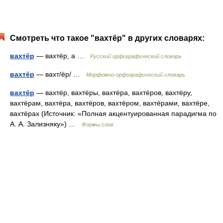
Смотреть что такое "вахтёр" в других словарях:
вахтёр
— вахтёр, а …
Русский орфографический словарь
вахтёр
— вахт/ёр/ …
Морфемно-орфографический словарь
вахтёр
— вахтёр, вахтёры, вахтёра, вахтёров, вахтёру,
вахтёрам, вахтёра, вахтёров, вахтёром, вахтёрами, вахтёре,
вахтёрах (Источник: «Полная акцентуированная парадигма по
А. А. Зализняку») …
Формы слов